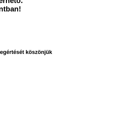
érhetõ.
ntban!
egértését köszönjük