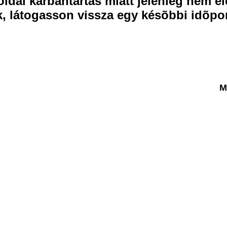
ldal karbantartás miatt jelenleg nem el
k, látogasson vissza egy késõbbi idõpo
M